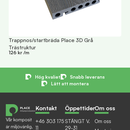
T
1
Trappnos/startbräda Place 3D Grå
Trästruktur
126 kr /m
Hög kvaliet
Snabb leverans
Lätt att montera
Kontakt
Öppettider
Om oss
Vår komposit
+46 303 175
STÄNGT V.
Om oss
är miljövänlig,
11
29-31