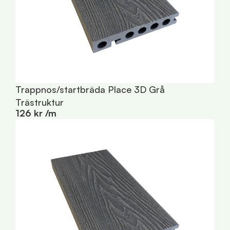
Trappnos/startbräda Place 3D Grå
T
1
Trästruktur
126 kr /m