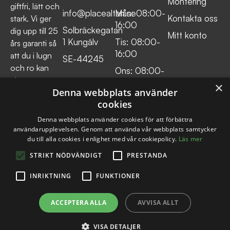
Montering
giftfri, lätt och
info@placealtan.se
Mån: 08:00-
Kontakta oss
stark. Vi ger
16:00
Solbräckegatan
dig upp till 25
Mitt konto
1 Kungälv
Tis: 08:00-
års garanti så
16:00
att du i lugn
SE-44245
och ro kan
Ons: 08:00-
njuta av
16:00
×
Denna webbplats använder
många långa
Tor: 08:00-
cookies
barfotadagar
16:00
med familjen.
Denna webbplats använder cookies för att förbättra
Fre:
användarupplevelsen. Genom att använda vår webbplats samtycker
du till alla cookies i enlighet med vår cookiepolicy.
Läs mer
08:00:14:30
STRIKT NÖDVÄNDIGT
PRESTANDA
INRIKTNING
FUNKTIONER
ACCEPTERA ALLA
AVVISA ALLT
All rights reserved © place altanprodukter
Integritetspolicy
VISA DETALJER