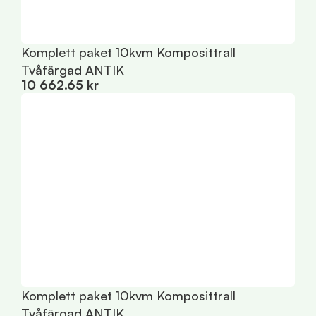
Komplett paket 10kvm Komposittrall
K
8
Tvåfärgad ANTIK
10 662.65 kr
K
8
Komplett paket 10kvm Komposittrall
Tvåfärgad ANTIK