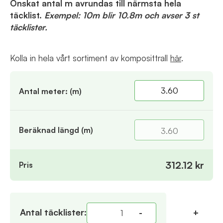
Önskat antal m avrundas till närmsta hela
täcklist.
Exempel: 10m blir 10.8m och avser 3 st
täcklister.
Kolla in hela vårt sortiment av komposittrall
här
.
Antal meter: (m)
Beräknad längd (m)
3.60
312.12 kr
Pris
Antal
täcklister
:
-
+