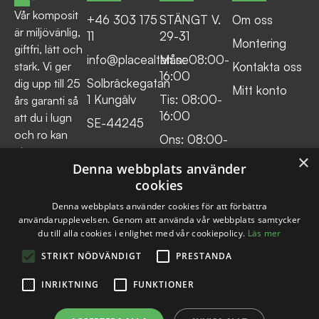
Vår komposit
+46 303 175
STÄNGT V.
Om oss
är miljövänlig,
11
29-31
Montering
giftfri, lätt och
info@placealtan.se
Mån: 08:00-
Kontakta oss
stark. Vi ger
16:00
Solbräckegatan
dig upp till 25
Mitt konto
1 Kungälv
Tis: 08:00-
års garanti så
16:00
att du i lugn
SE-44245
och ro kan
Ons: 08:00-
njuta av
16:00
×
Denna webbplats använder
många långa
Tor: 08:00-
cookies
barfotadagar
16:00
med familjen.
Denna webbplats använder cookies för att förbättra
Fre:
användarupplevelsen. Genom att använda vår webbplats samtycker
du till alla cookies i enlighet med vår cookiepolicy.
Läs mer
08:00:14:30
STRIKT NÖDVÄNDIGT
PRESTANDA
INRIKTNING
FUNKTIONER