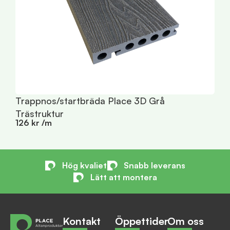
T
1
Trappnos/startbräda Place 3D Grå
Trästruktur
126 kr /m
Hög kvaliet
Snabb leverans
Lätt att montera
Kontakt
Öppettider
Om oss