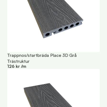
Trappnos/startbräda Place 3D Grå
T
1
Trästruktur
126 kr /m