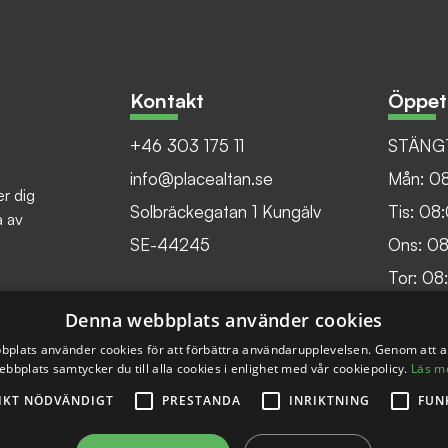
Kontakt
Öppet
+46 303 175 11
STÄNGT
info@placealtan.se
Mån: 0
er dig
Solbräckegatan 1 Kungälv
Tis: 08
a av
SE-44245
Ons: 0
Tor: 08
Fre: 08
Denna webbplats använder cookies
plats använder cookies för att förbättra användarupplevelsen. Genom att 
ebbplats samtycker du till alla cookies i enlighet med vår cookiepolicy.
Läs m
IKT NÖDVÄNDIGT
PRESTANDA
INRIKTNING
FUN