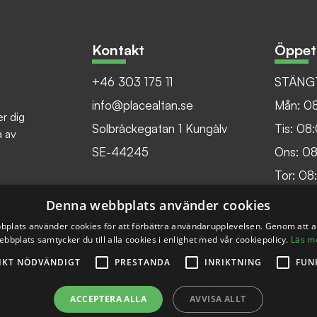
Kontakt
Öppet
+46 303 175 11
STÄNGT
info@placealtan.se
Mån: 0
er dig
Solbräckegatan 1 Kungälv
Tis: 08
a av
SE-44245
Ons: 0
Tor: 08
Fre: 08
Denna webbplats använder cookies
plats använder cookies för att förbättra användarupplevelsen. Genom att 
ebbplats samtycker du till alla cookies i enlighet med vår cookiepolicy.
Läs m
IKT NÖDVÄNDIGT
PRESTANDA
INRIKTNING
FUN
ACCEPTERA ALLA
AVVISA ALLT