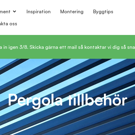
iment
Inspiration
Montering
Byggtips
akta oss
igen 3/8. Skicka gärna ett mail så kontaktar vi dig så snar
Pergola tillbehör