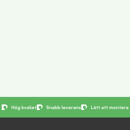
Hög kvaliet
Snabb leverans
Lätt att montera